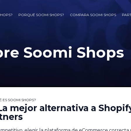
SHOPS?
PORQUÉ SOOMI SHOPS?
COMPARA SOOMI SHOPS
PAR
bre Soomi Shops
É ES SOOMI SHOPS?
a mejor alternativa a Shopif
tners
mpetitivo, elegir la plataforma de eCommerce correcta 