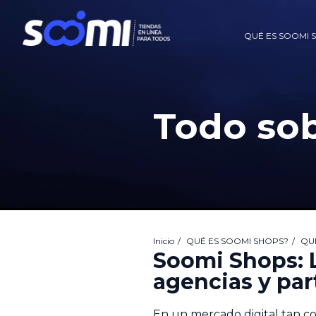
QUÉ ES SOOMI 
Todo so
Inicio
QUÉ ES SOOMI SHOPS?
QU
Soomi Shops: L
agencias y par
En un mercado digital tan co