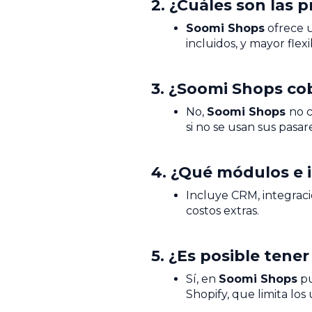
2. ¿Cuáles son las 
Soomi Shops
ofrece u
incluidos, y mayor flex
3. ¿Soomi Shops co
No,
Soomi Shops
no c
si no se usan sus pasar
4. ¿Qué módulos e i
Incluye CRM, integrac
costos extras.
5. ¿Es posible tene
Sí, en
Soomi Shops
pu
Shopify, que limita los