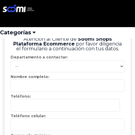
Solicitud contacto
Iniciar Sesión
Buscar
Categorías
Si deseas comunicarte con nuestro Centro de
Atención al Cliente de
Soomi Shops
Plataforma Ecommerce
por favor diligencia
el formulario a continuación con tus datos.
Departamento a contactar:
Nombre completo:
Teléfono:
Teléfono celular: