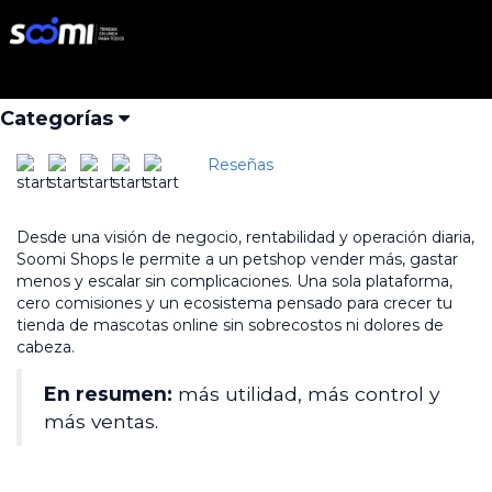
Inicio
Productos
Quiero que mi tienda de moda venda a nivel nacional
Quiero que mi tienda de
Iniciar Sesión
Buscar
moda venda a nivel nacional
Categorías
Reseñas
Desde una visión de negocio, rentabilidad y operación diaria,
Soomi Shops le permite a un petshop vender más, gastar
menos y escalar sin complicaciones. Una sola plataforma,
cero comisiones y un ecosistema pensado para crecer tu
tienda de mascotas online sin sobrecostos ni dolores de
cabeza.
En resumen:
más utilidad, más control y
más ventas.