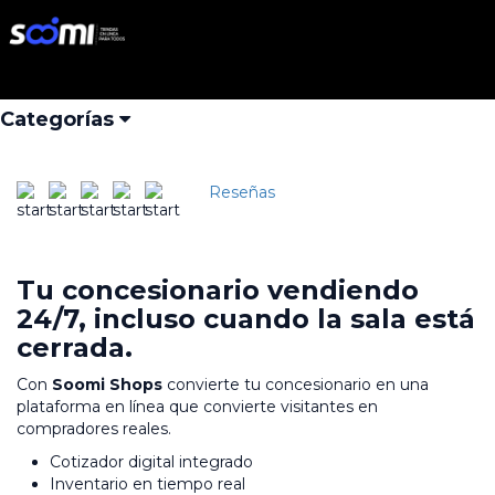
Inicio
Productos
Quiero que mis clientes puedan comprar su carro en línea
Quiero que mis clientes
Iniciar Sesión
Buscar
puedan comprar su carro en
Categorías
línea
Reseñas
Tu concesionario vendiendo
24/7, incluso cuando la sala está
cerrada.
Con
Soomi Shops
convierte tu concesionario en una
plataforma en línea que convierte visitantes en
compradores reales.
Cotizador digital integrado
Inventario en tiempo real