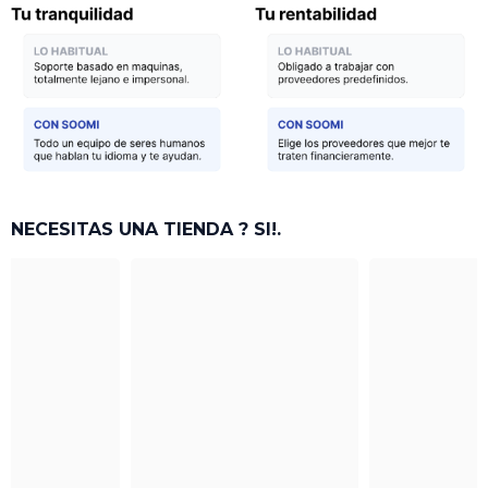
NECESITAS UNA TIENDA ? SI!.
r más
Ver más
Ver