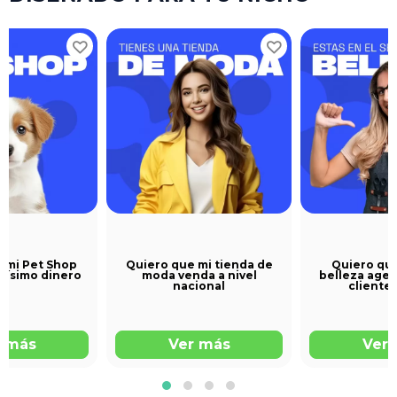
 mi Pet Shop
Quiero que mi tienda de
Quiero que
hísimo dinero
moda venda a nivel
belleza agen
nacional
clientes
r más
Ver más
Ver