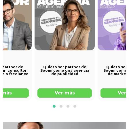
r partner de
Quiero ser partner de
Quiero ser 
 un consultor
Soomi como una agencia
Soomi como 
te o freelance
de publicidad
de marketi
r más
Ver más
Ver