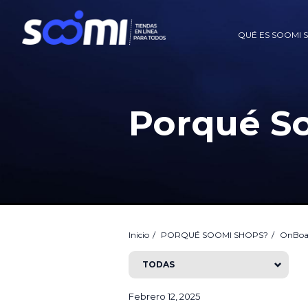
QUÉ ES SOOMI 
Porqué S
Inicio
PORQUÉ SOOMI SHOPS?
OnBoa
TODAS
Febrero 12, 2025